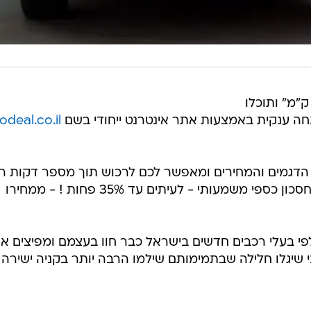
רכב הבא שלכם יהיה "רכב חדש 0 ק"מ" ותוכלו
חה ענקית באמצעות אתר אינטרנט ייחודי בשם
deal.co.il
הדגמים והמחירים ומאפשר לכם לרכוש תוך מספר דקות ר
במחיר הכי נמוך, ובחסכון כספי משמעותי - לעיתים עד 35% פחות ! - ממחירו
פי בעלי רכבים חדשים בישראל כבר חוו בעצמם ומפיצים א
 שיגלו חלילה שבתמימותם שילמו הרבה יותר בקניה ישירה