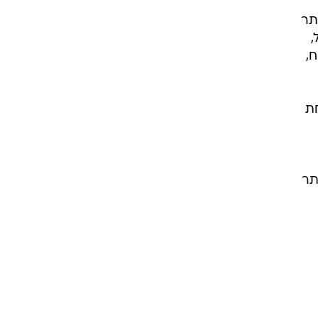
תר
אל,
,
ת
תר