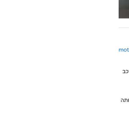
moto
כב
ותה