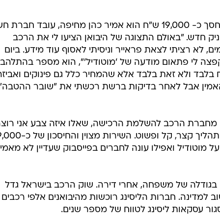
אחד מאלה שזכה לקנות רכב חדש וחסך כ- 19,000 ש"ח הוא אמיר כהן מחיפה, עובד חבר
ניק חדש. "באולם התצוגה של היבואן הציעו לי את הרכב
פר ימים, לא רציתי לצאת פראייר וניסיתי לאסוף עוד מידע. ביום
פצה לי פתאום מודעה של 'מוטודיל'", הוא מספר בהתלהבו
רכב באתר היה 124,900 ש"ח בלבד ולא זאת בלבד אלא שהמחיר כלל גם פינוקים ואביז
! התקשיתי להאמין אבל לאחר בדיקות ברשת רכשתי את "שובר ההטבה"
 מחברת הרכב להשלמת הרכישה, שאלו איזה צבע אני רוצ
וקראו לי לחתום ולקחת את הרכב. התהליך קצר, קל ופשוט. השירות מצוין 
ל מוטודיל ואפילו עונה לחברים בפייסבוק שעדיין לא מאמינ
 בגודלה של משפחה, אחרי דירה. שוק הרכב בישראל גדל
ב למדינה. חברות הליסינג רוכשות מהיבואנים אלפי רכבים
ור עסקאות ליסינג לטווח של מספר שנים.